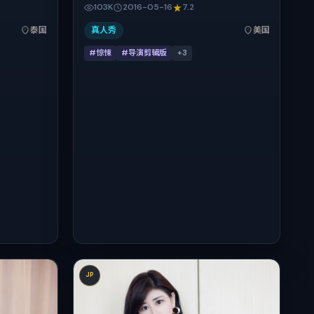
代中国的现
薇、瑛太、秦昊、马修·麦康纳。作品主要在美
103K
2016-05-16
7.2
年11月2日
国取景与发行，2016年春季档与观众见面，首
24分钟，
映日期 2016-05-16，正片时长145分钟。
泰国
真人秀
美国
。
#惊悚
#导演剪辑版
+
3
JP