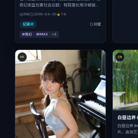
奇幻类型包裹社会议题：程耳擅长用冷峻镜头
推进悬念，小松菜奈、刘昊然、郑秀文、桂纶
111K
2019-04-01
7.6
镁的对手戏为看点之一。上映时间：2019-
04-01；片长121分钟；适合关注现实质感与类
纪录片
印度
型片结构的观众。
#奇幻
#IMAX
+
3
HK
CN
白昼边界·
白昼边界·
片，由张艺