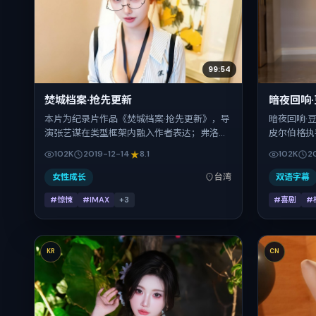
99:54
焚城档案·抢先更新
暗夜回响
本片为纪录片作品《焚城档案·抢先更新》，导
暗夜回响·
演张艺谋在类型框架内融入作者表达；弗洛伦
皮尔伯格执
斯·皮尤、白百何、杨紫、王凯在片中承担多重
昊、汤姆·
102K
2019-12-14
8.1
102K
2
关系线。故事类型为惊悚，主拍摄地与出品背
行，202
景为中国台湾。上映时间 2019年12月14日（公
期 2020-
女性成长
台湾
双语字幕
映登记日 2019-12-14），全片141分钟，节奏
#惊悚
#IMAX
+
3
#喜剧
#
张弛有度。
KR
CN