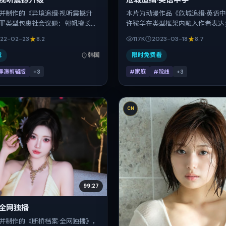
·视听震撼升级
危城追缉·英语中字
并制作的《异境追缉·视听震撼升
本片为动漫作品《危城追缉·英语
罪类型包裹社会议题：郭帆擅长用
许鞍华在类型框架内融入作者表达
进悬念，易烊千玺、梁朝伟、刘昊
拉梅、咏梅、张译、孔刘、刘昊然
22-02-23
8.2
117K
2023-03-18
8.7
马修·麦康纳、蒋奇明的对手戏为看
片中承担多重关系线。故事类型为
时间：2022-02-23；片长131分
摄地与出品背景为泰国。上映时间 2
减
韩国
限时免费看
注现实质感与类型片结构的观众。
18日（公映登记日 2023-03-18）
导演剪辑版
+
3
#家庭
#院线
+
3
分钟，节奏张弛有度。
CN
99:27
·全网独播
并制作的《断桥档案·全网独播》，