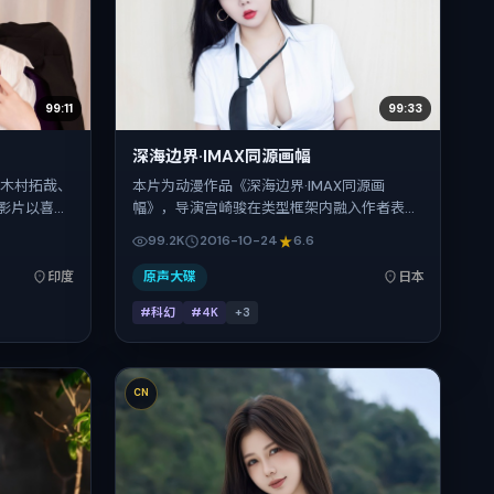
99:11
99:33
深海边界·IMAX同源画幅
，木村拓哉、
本片为动漫作品《深海边界·IMAX同源画
影片以喜剧
幅》，导演宫崎骏在类型框架内融入作者表
借当代中国
达；张译、汤姆·哈迪、桂纶镁、热依扎、刘诗
99.2K
2016-10-24
6.6
022年2月
诗、古天乐在片中承担多重关系线。故事类型
长149分
为科幻，主拍摄地与出品背景为日本。上映时
印度
原声大碟
日本
观众。
间 2016年10月24日（公映登记日 2016-10-
#科幻
#4K
+
3
24），全片167分钟，节奏张弛有度。
CN