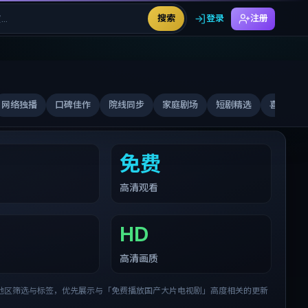
搜索
登录
注册
网络独播
口碑佳作
院线同步
家庭剧场
短剧精选
喜剧合家
免费
高清观看
HD
高清画质
地区筛选与标签，优先展示与「
免费播放国产大片电视剧
」高度相关的更新