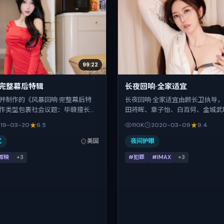
99:22
·完整幕后特辑
长夜回响·全家适宜
并制作的《风暴回响·完整幕后特
长夜回响·全家适宜由顾长卫执导
作类型包裹社会议题：毕赣擅长用
田将晖、章子怡、白百何、金城武
进悬念，赵涛、热依扎、赞达亚、
影片以犯罪为叙事引擎，将故事锚
19-03-20
6.5
110K
2020-03-09
9.4
戏为看点之一。上映时间：2019-
湾，借华语社会的人情与规则推进
片长158分钟；适合关注现实质感与
反转。2020年3月9日于中国台
式
美国
夜间护眼
的观众。
档前后），片长147分钟，适合喜
首映
+
3
#犯罪
#IMAX
+
3
细腻表演的观众。