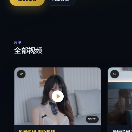
片单
全部视频
JP
KR
99:21