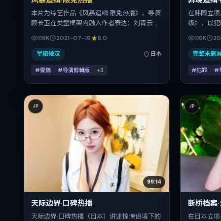
风暴追缉·限免热播
异境追缉
本片为综艺作品《风暴追缉·限免热播》，导演
在韩国立项
顾长卫在类型框架内融入作者表达；刘青云、
级》，以犯
古天乐、雷佳音、胡歌、弗洛伦斯·皮尤、王景
冷峻镜头推
119K
2021-07-19
8.0
119K
20
春在片中承担多重关系线。故事类型为爱情，
然、孔刘、
主拍摄地与出品背景为日本。上映时间 2021
点之一。上映
军旅硬汉
日本
完整未删
年7月19日（公映登记日 2021-07-19），全片
钟；适合关
#爱情
#导演剪辑版
+
3
#犯罪
#
125分钟，节奏张弛有度。
JP
JP
99:14
天际边界·口碑热播
断桥档案
天际边界·口碑热播（日本）讲述惊悚语境下的
在日本立项