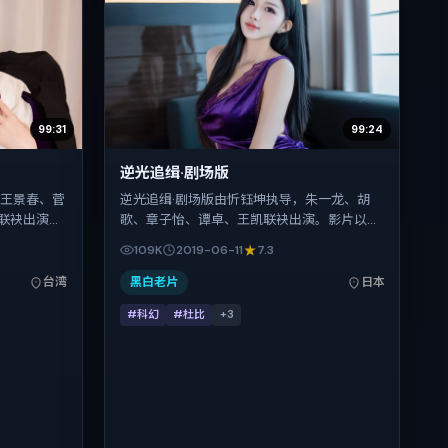
99:31
99:24
逆光追缉·剧场版
，王景春、菅
逆光追缉·剧场版由忻钰坤执导，朱一龙、胡
联袂出演。
歌、章子怡、谭卓、王凯联袂出演。影片以科
定在中国台
幻为叙事引擎，将故事锚定在日本，借东亚都
109K
2019-06-11
7.3
人物抉择与
市与邻里的张力推进人物抉择与反转。2019年
湾首映（春节
6月11日于日本首映（暑期档），片长108分
台湾
黑白老片
日本
欢强情节与
钟，适合喜欢强情节与细腻表演的观众。
#科幻
#杜比
+
3