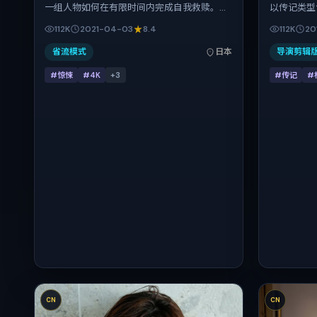
一组人物如何在有限时间内完成自我救赎。斯
以传记类型
皮尔伯格把控整体视听语言，弗洛伦斯·皮尤、
峻镜头推进
112K
2021-04-03
8.4
112K
20
刘昊然、张译、周迅的表演层次丰富。影片定
·哈迪、桂
于 2021-04-03 起陆续登陆院线与网络平台，
上映时间：2
省流模式
日本
导演剪辑
春季档公映，片长166分钟。
关注现实质
#惊悚
#4K
+
3
#传记
#
CN
CN