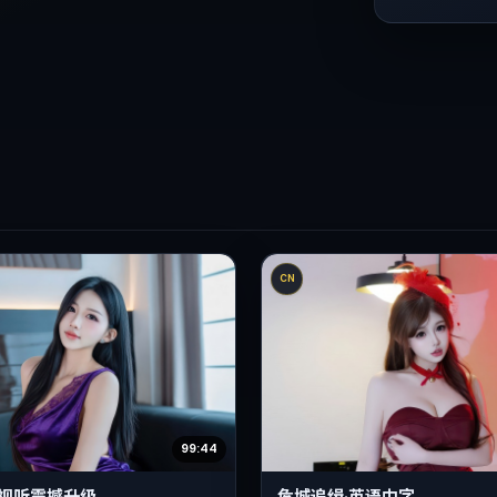
CN
99:44