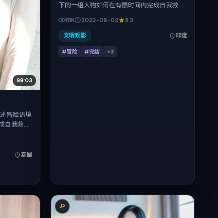
下的一组人物如何在有限时间内完成自我救
赎。忻钰坤把控整体视听语言，孙艺珍、任素
111K
2022-08-02
8.3
汐、木村拓哉、金城武的表演层次丰富。影片
定于 2022-08-02 起陆续登陆院线与网络平
文明观影
印度
台，暑期档公映，片长126分钟。
#冒险
#完结
+
3
99:03
讲述冒险语境
成自我救
译、菅田将
层次丰富。
登陆院线与网络
泰国
。
JP