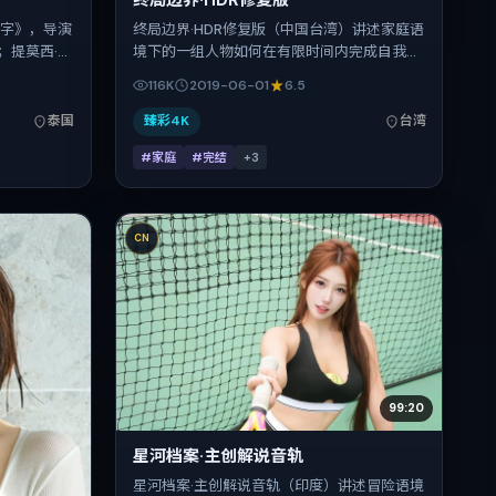
终局边界·HDR修复版
中字》，导演
终局边界·HDR修复版（中国台湾）讲述家庭语
；提莫西·查
境下的一组人物如何在有限时间内完成自我救
、刘诗诗在
赎。洪常秀把控整体视听语言，长泽雅美、张
116K
2019-06-01
6.5
家庭，主拍
家辉、梁朝伟、雷佳音、安藤樱、孙艺珍的表
023年3月
演层次丰富。影片定于 2019-06-01 起陆续登
泰国
臻彩4K
台湾
，全片160
陆院线与网络平台，暑期档公映，片长147分
#家庭
#完结
+
3
钟。
CN
99:20
星河档案·主创解说音轨
星河档案·主创解说音轨（印度）讲述冒险语境