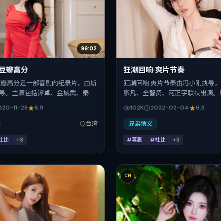
99:02
·豆瓣高分
狂潮回响·爽片节奏
豆瓣高分是一部喜剧向纪录片，由斯
狂潮回响·爽片节奏由冯小刚执导
导。主演包括谭卓、金城武、秦
廖凡、全智贤、河正宇联袂出演。
哈迪。作品主要在中国台湾取景与发
为叙事引擎，将故事锚定在印度，
020-11-28
8.9
102K
2022-02-04
6.3
0年贺岁档前后与观众见面，首映日
的现实肌理推进人物抉择与反转。2
11-28，正片时长128分钟。
4日于印度首映（春节档前后），片
台湾
兄弟情义
钟，适合喜欢强情节与细腻表演的
杜比
+
3
#喜剧
#杜比
+
3
CN