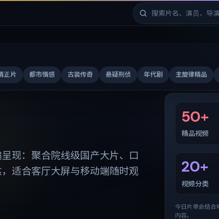
清正片
都市情感
古装传奇
悬疑刑侦
年代剧
主旋律精品
免费剧库
50+
精品视频
编呈现：聚合院线级国产大片、口
20+
达，适合客厅大屏与移动端随时观
视频分类
今日片单会结合
内容。