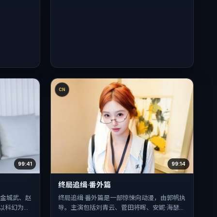
CN
99:41
99:14
终局追缉·番外篇
，金城武、赵
终局追缉·番外篇是一部惊悚向动漫，由郭帆执
以科幻为叙
导。主演包括刘青云、菅田将晖、安妮·海瑟