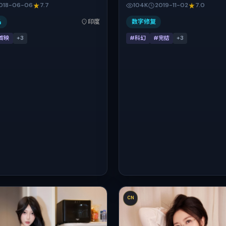
美、倪妮。作品主要在印度取景与
事引擎，将故事锚定在泰国，借当
018-06-06
7.7
104K
2019-11-02
7.0
18年暑期档与观众见面，首映日期
实肌理推进人物抉择与反转。2019
-06，正片时长121分钟。
于泰国首映（贺岁档前后），片长1
品
印度
数字修复
适合喜欢强情节与细腻表演的观众
首映
+
3
#科幻
#完结
+
3
CN