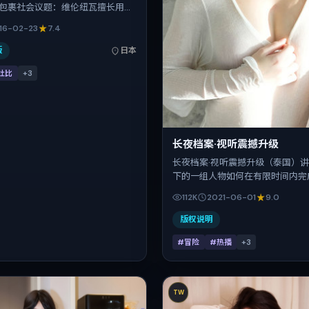
包裹社会议题：维伦纽瓦擅长用冷
悬念，廖凡、提莫西·查拉梅、汤姆
16-02-23
7.4
纶镁、全智贤的对手戏为看点之一。
016-02-23；片长135分钟；适合
版
日本
感与类型片结构的观众。
杜比
+
3
长夜档案·视听震撼升级
长夜档案·视听震撼升级（泰国）
下的一组人物如何在有限时间内完
赎。魏德圣把控整体视听语言，张
112K
2021-06-01
9.0
晖、松坂桃李、赵涛、杨幂的表演
影片定于 2021-06-01 起陆续
版权说明
平台，暑期档公映，片长115分钟
#冒险
#热播
+
3
TW