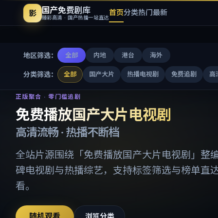
国产免费剧库
首页
分类
热门
最新
影
臻彩高清 · 国产热播一站直达
地区筛选：
全部
内地
港台
海外
分类筛选：
全部
国产大片
热播电视剧
免费追剧
高
免费播放国产大片电视剧
-
国产
正版聚合 · 零门槛追剧
免费播放国产大片电视剧
高清流畅 · 热播不断档
全站片源围绕「
免费播放国产大片电视剧
」整
碑电视剧与热播综艺，支持标签筛选与榜单直
看。
随机观看
浏览分类