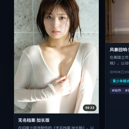
风暴回响
在美国立项
辑》，以动
冷峻镜头推
110K
20
孔刘的对手
03-20；
青少年模
类型片结构
#动作
#
99:23
无名档案·加长版
在印度立项并制作的《无名档案·加长版》，以