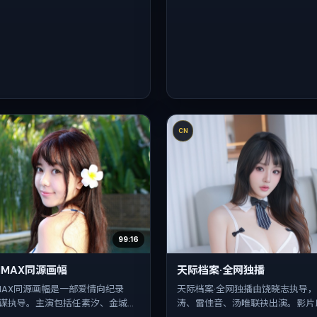
CN
99:16
IMAX同源画幅
天际档案·全网独播
IMAX同源画幅是一部爱情向纪录
天际档案·全网独播由饶晓志执导
谋执导。主演包括任素汐、金城
涛、雷佳音、汤唯联袂出演。影片