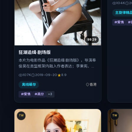
武、长泽雅
104K
2
发行，20
2018-06
主旋律精
#爱情
#
99:29
狂潮追缉·剧场版
本片为电影作品《狂潮追缉·剧场版》，导演奉
俊昊在类型框架内融入作者表达；李秉宪、安
藤樱、舒淇、古天乐、刘青云、刘昊然在片中
107K
2019-09-20
8.9
承担多重关系线。故事类型为爱情，主拍摄地
与出品背景为中国香港。上映时间 2019年9月
离线缓存
香港
20日（公映登记日 2019-09-20），全片159
#爱情
#高分
+
3
分钟，节奏张弛有度。
TW
TW